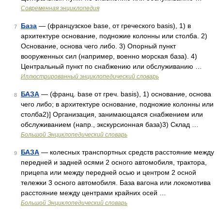
Современная энциклопедия
База
— (французское base, от греческого basis), 1) в
7
архитектуре основание, подножие колонны или столба. 2)
Основание, основа чего либо. 3) Опорный пункт
вооруженных сил (например, военно морская база). 4)
Центральный пункт по снабжению или обслуживанию …
Иллюстрированный энциклопедический словарь
БАЗА
— (франц. base от греч. basis), 1) основание, основа
8
чего либо; в архитектуре основание, подножие колонны или
столба2)] Организация, занимающаяся снабжением или
обслуживанием (напр., экскурсионная база)3) Склад …
Большой Энциклопедический словарь
БАЗА
— колесных транспортных средств расстояние между
9
передней и задней осями 2 осного автомобиля, трактора,
прицепа или между передней осью и центром 2 осной
тележки 3 осного автомобиля. База вагона или локомотива
расстояние между центрами крайних осей …
Большой Энциклопедический словарь