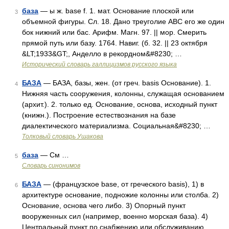
база
— ы ж. base f. 1. мат. Основание плоской или
3
объемной фигуры. Сл. 18. Дано треуголие ABC его же один
бок нижний или бас. Арифм. Магн. 97. || мор. Смерить
прямой путь или базу. 1764. Навиг. (б. 32. || 23 октября
&LT;1933&GT;, Анделло в рекордном&#8230; …
Исторический словарь галлицизмов русского языка
БАЗА
— БАЗА, базы, жен. (от греч. basis Основание). 1.
4
Нижняя часть сооружения, колонны, служащая основанием
(архит.). 2. только ед. Основание, основа, исходный пункт
(книжн.). Построение естествознания на базе
диалектического материализма. Социальная&#8230; …
Толковый словарь Ушакова
база
— См …
5
Словарь синонимов
БАЗА
— (французское base, от греческого basis), 1) в
6
архитектуре основание, подножие колонны или столба. 2)
Основание, основа чего либо. 3) Опорный пункт
вооруженных сил (например, военно морская база). 4)
Центральный пункт по снабжению или обслуживанию …