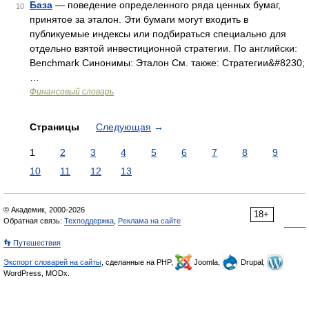
База
— поведение определенного ряда ценных бумаг,
10
принятое за эталон. Эти бумаги могут входить в
публикуемые индексы или подбираться специально для
отдельно взятой инвестиционной стратегии. По английски:
Benchmark Синонимы: Эталон См. также: Стратегии&#8230;
…
Финансовый словарь
Страницы
Следующая
→
1
2
3
4
5
6
7
8
9
10
11
12
13
© Академик, 2000-2026
18+
Обратная связь:
Техподдержка
,
Реклама на сайте
👣 Путешествия
Экспорт словарей на сайты
, сделанные на PHP,
Joomla,
Drupal,
WordPress, MODx.